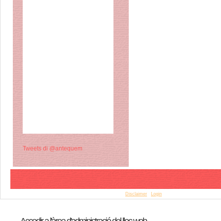
Tweets di @antequem
© Copyright 2015 Antequem. All rights reserved. |
Disclaimer
|
Login