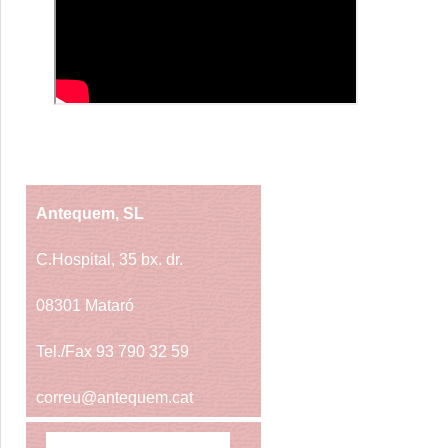
Antequem, SL
C.Hospital, 35 bx. dr.
08301 Mataró
Tel./Fax 93 790 32 59
correu@antequem.cat