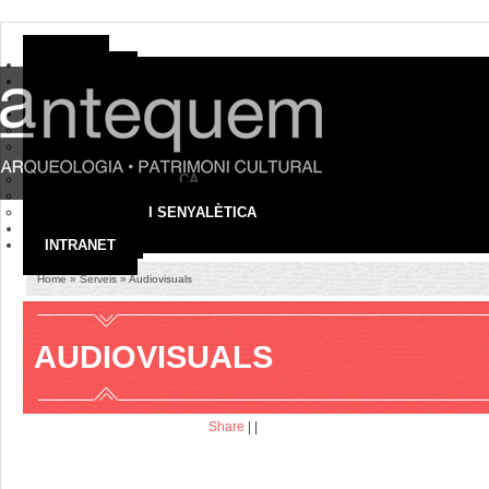
HOME
EMPRESA
ON SOM
SERVEIS
ARQUEOLOGIA
PATRIMONI CULTURAL
MUSEUS I COL·LECCIONS
TURISME I DIDÀCTICA
AUDIOVISUALS
EXPOSICIONS I SENYALÈTICA
CONTACTE
INTRANET
Home
»
Serveis
» Audiovisuals
AUDIOVISUALS
Share
|
|