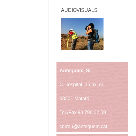
AUDIOVISUALS
Antequem, SL
C.Hospital, 35 bx. dr.
08301 Mataró
Tel./Fax 93 790 32 59
correu@antequem.cat