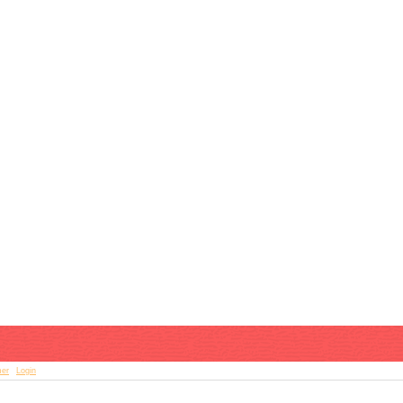
mer
|
Login