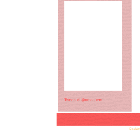
Tweets di @antequem
© Copyright 2015 Antequem. All rights reserved. |
Disclai