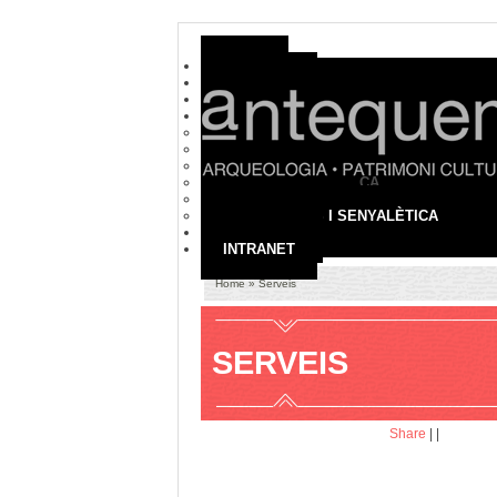
HOME
EMPRESA
ON SOM
SERVEIS
ARQUEOLOGIA
PATRIMONI CULTURAL
MUSEUS I COL·LECCIONS
TURISME I DIDÀCTICA
AUDIOVISUALS
EXPOSICIONS I SENYALÈTICA
CONTACTE
INTRANET
Home
» Serveis
SERVEIS
Share
|
|