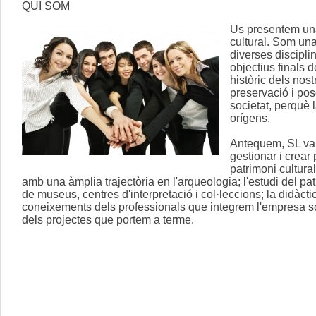
QUI SOM
Us presentem una
cultural. Som un
diverses discipli
objectius finals d
històric dels nos
preservació i pos
societat, perquè 
orígens.
Antequem, SL va 
gestionar i crear 
patrimoni cultura
amb una àmplia trajectòria en l'arqueologia; l'estudi d
el pat
de museus, centres d'interpretació i col·leccions; la didàctica
coneixements dels professionals que integrem l'empresa són 
dels projectes que portem a terme.