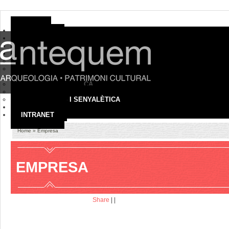
HOME
EMPRESA
ON SOM
SERVEIS
ARQUEOLOGIA
PATRIMONI CULTURAL
MUSEUS I COL·LECCIONS
TURISME I DIDÀCTICA
AUDIOVISUALS
EXPOSICIONS I SENYALÈTICA
CONTACTE
INTRANET
Home
» Empresa
EMPRESA
Share
|
|