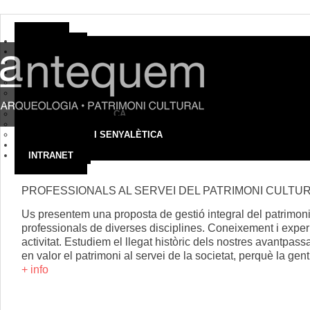
HOME
EMPRESA
ON SOM
SERVEIS
ARQUEOLOGIA
PATRIMONI CULTURAL
MUSEUS I COL·LECCIONS
TURISME I DIDÀCTICA
AUDIOVISUALS
EXPOSICIONS I SENYALÈTICA
CONTACTE
INTRANET
PROFESSIONALS AL SERVEI DEL PATRIMONI CULTU
Us presentem una proposta de gestió integral del patrimon
professionals de diverses disciplines. Coneixement i experi
activitat. Estudiem el llegat històric dels nostres avantpas
en valor el patrimoni al servei de la societat, perquè la ge
+ info