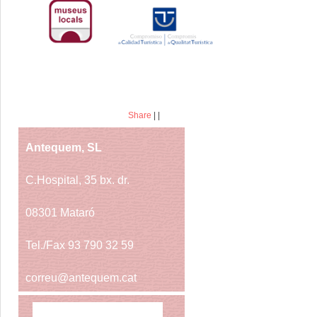
Share
|
|
Antequem, SL
C.Hospital, 35 bx. dr.
08301 Mataró
Tel./Fax 93 790 32 59
correu@antequem.cat