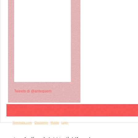
Tweets di @antequem
© Copyright 2015 Antequem. All rights reserved. | powered by
Nominalia.com
-
Disclaimer
|
Mobile
|
Login